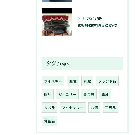
2026/07/05
#板野郡買取 #ゆめタウン徳島店 #藍住町買取 #買取大吉 ...
タグ
Tags
ウイスキー
藍住
買取
ブランド品
時計
ジュエリー
貴金属
真珠
カメラ
アクセサリー
お酒
工芸品
骨董品