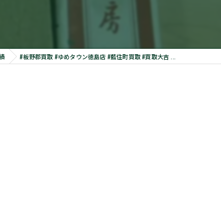
績
#板野郡買取 #ゆめタウン徳島店 #藍住町買取 #買取大吉 ...