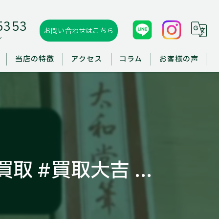
5353
お問い合わせはこちら
ル
当店の特徴
アクセス
コラム
お客様の声
板野郡の買取
徳島市の買取
鳴門市の買取
 #買取大吉 ...
出張買取
遺品整理