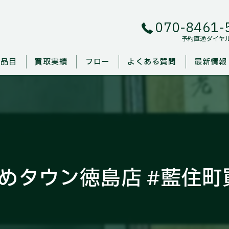
070-8461-
予約直通ダイヤ
取品目
買取実績
フロー
よくある質問
最新情報
めタウン徳島店 #藍住町買取