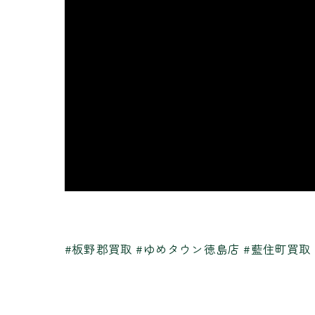
#板野郡買取 #ゆめタウン徳島店 #藍住町買取 