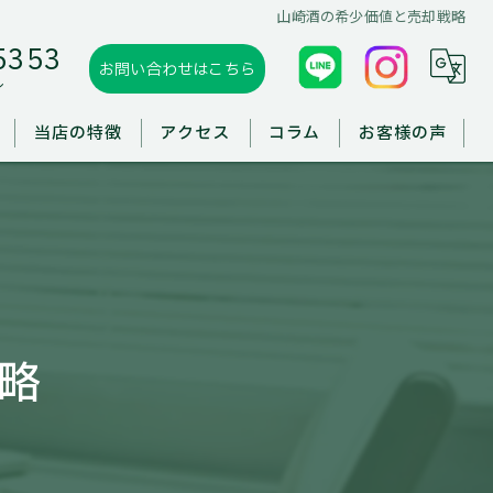
山崎酒の希少価値と売却戦略
5353
お問い合わせはこちら
ル
当店の特徴
アクセス
コラム
お客様の声
板野郡の買取
徳島市の買取
鳴門市の買取
略
出張買取
遺品整理