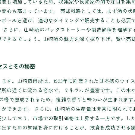
需要も増加しているため、収集家や投資家の間で注目を集
の関心も高まっています。 売却戦略としては、まず酒の状
いボトルを選び、適切なタイミングで販売することも必要
。 さらに、山崎酒のバックストーリーや製造過程を理解す
待できるでしょう。山崎酒の魅力を深く掘り下げ、賢い売
セスとその秘密
ます。山崎蒸留所は、1923年に創業された日本初のウイ
留所の近くに流れる名水で、ミネラルが豊富です。この水
プの樽で熟成されるため、複雑な香りと味わいが生まれます
とができます。 さらに、山崎酒の生産量は非常に限られて
減少しており、市場での取引価格は上昇する一方です。し
に出すための知識を身に付けることが、投資を成功させる