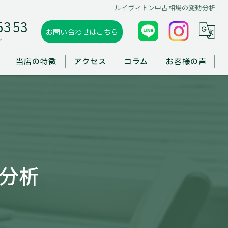
ルイヴィトン中古相場の変動分析
5353
お問い合わせはこちら
ル
当店の特徴
アクセス
コラム
お客様の声
板野郡の買取
徳島市の買取
鳴門市の買取
分析
出張買取
遺品整理