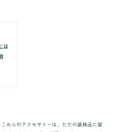
とは
明
イド
。これらのアクセサリーは、ただの装飾品に留