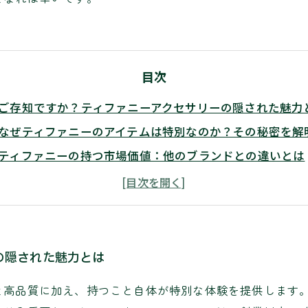
目次
ご存知ですか？ティファニーアクセサリーの隠された魅力
なぜティファニーのアイテムは特別なのか？その秘密を解
ティファニーの持つ市場価値：他のブランドとの違いとは
買取業界が語るティファニーアクセサリーの評価基準
賢い投資としてのティファニー：未来の価値を見据える
ティファニーアクセサリーの真の価値を理解するためのガ
あなたのティファニー、どれだけの価値があるの？
の隠された魅力とは
と高品質に加え、持つこと自体が特別な体験を提供します