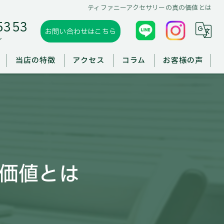
ティファニーアクセサリーの真の価値とは
5353
お問い合わせはこちら
ル
当店の特徴
アクセス
コラム
お客様の声
板野郡の買取
徳島市の買取
鳴門市の買取
価値とは
出張買取
遺品整理